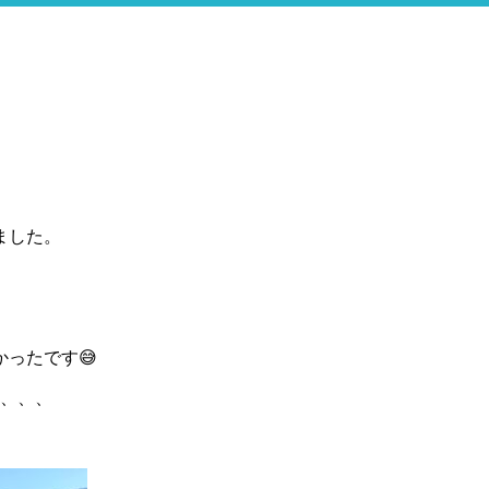
ました。
ったです😅
も、、、