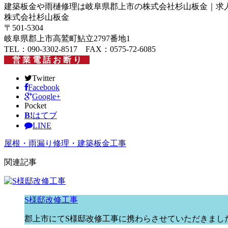
建築板金や雨樋修理は岐阜県郡上市の株式会社杉山板金｜求
株式会社杉山板金
〒501-5304
岐阜県郡上市高鷲町鮎立2797番地1
TEL：090-3302-8517 FAX：0575-72-6085
営 業 電 話 お 断 り
Twitter
Facebook
Google+
Pocket
B!
はてブ
LINE
屋根・雨漏り修理・建築板金工事
関連記事
S様邸改修工事
郡上市にてS様邸改修工事に携わらさせていただきまし